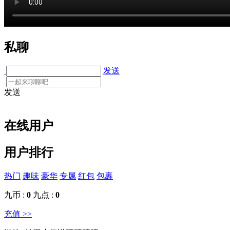
私聊
发送
发送
在线用户
用户排行
热门
趣味
豪华
专属
红包
包裹
九币 :
0
九点 :
0
充值 >>