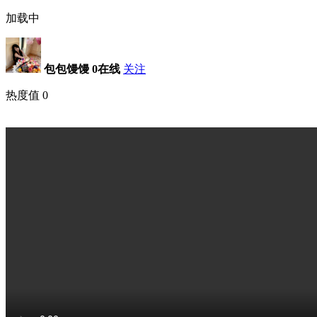
加载中
包包馒馒
0在线
关注
热度值
0