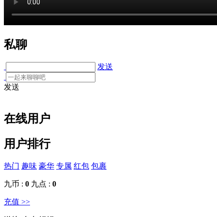
私聊
发送
发送
在线用户
用户排行
热门
趣味
豪华
专属
红包
包裹
九币 :
0
九点 :
0
充值 >>