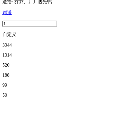
送给:
乔乔丿丿丿遇光鸭
赠送
自定义
3344
1314
520
188
99
50