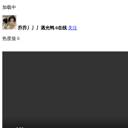
加载中
乔乔丿丿丿遇光鸭
0在线
关注
热度值
0