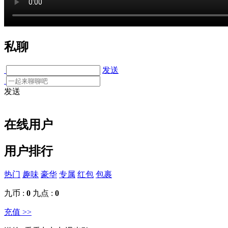
私聊
发送
发送
在线用户
用户排行
热门
趣味
豪华
专属
红包
包裹
九币 :
0
九点 :
0
充值 >>