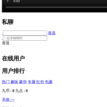
私聊
发送
发送
在线用户
用户排行
热门
趣味
豪华
专属
红包
包裹
九币 :
0
九点 :
0
充值 >>