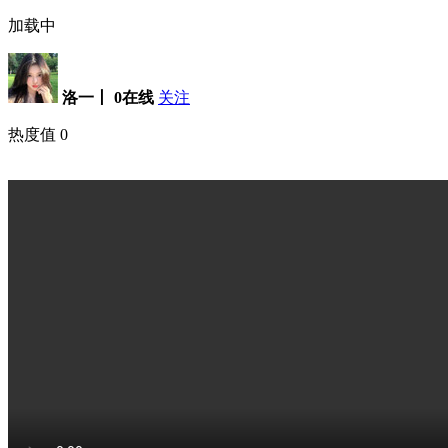
加载中
洛一丨
0在线
关注
热度值
0