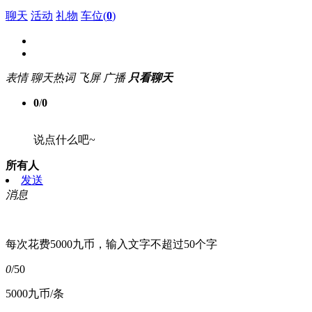
聊天
活动
礼物
车位(
0
)
表情
聊天热词
飞屏
广播
只看聊天
0
/
0
说点什么吧~
所有人
发送
消息
每次花费5000九币，输入文字不超过50个字
0
/50
5000九币/条