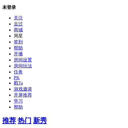
未登录
关注
去过
商城
周星
签到
帮助
开播
房间设置
房间玩法
任务
PK
戳Ta
游戏邀请
开屏推荐
学习
帮助
推荐
热门
新秀