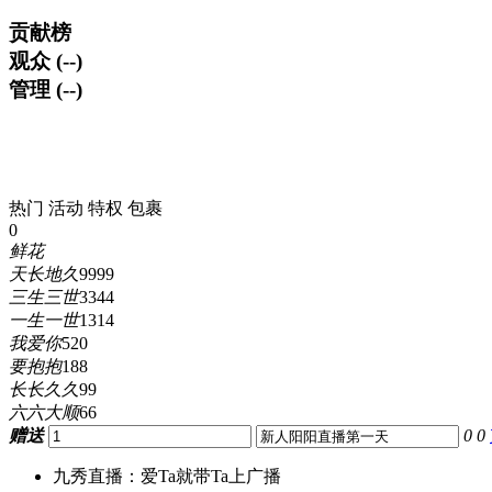
贡献榜
观众 (--)
管理 (--)
热门
活动
特权
包裹
0
鲜花
天长地久
9999
三生三世
3344
一生一世
1314
我爱你
520
要抱抱
188
长长久久
99
六六大顺
66
赠送
0
0
九秀直播：爱Ta就带Ta上广播