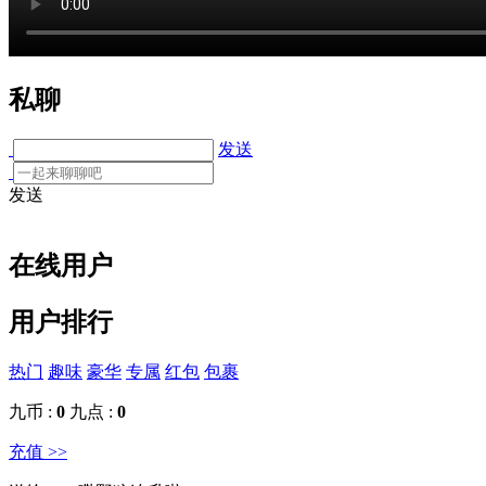
私聊
发送
发送
在线用户
用户排行
热门
趣味
豪华
专属
红包
包裹
九币 :
0
九点 :
0
充值 >>