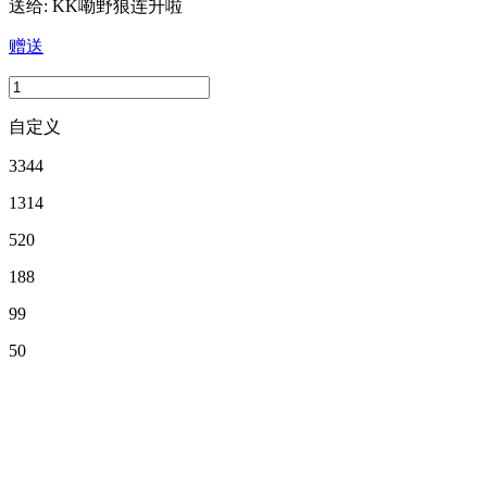
送给:
KK嘞野狼连升啦
赠送
自定义
3344
1314
520
188
99
50