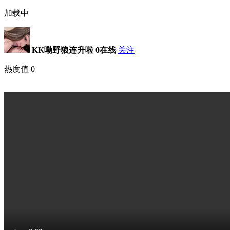
加载中
KK嘞野狼连升啦
0在线
关注
热度值
0