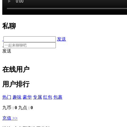
私聊
发送
发送
在线用户
用户排行
热门
趣味
豪华
专属
红包
包裹
九币 :
0
九点 :
0
充值 >>