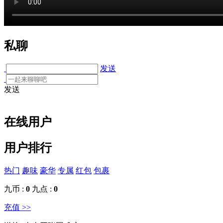
私聊
发送
发送
在线用户
用户排行
热门
趣味
豪华
专属
红包
包裹
九币 :
0
九点 :
0
充值 >>