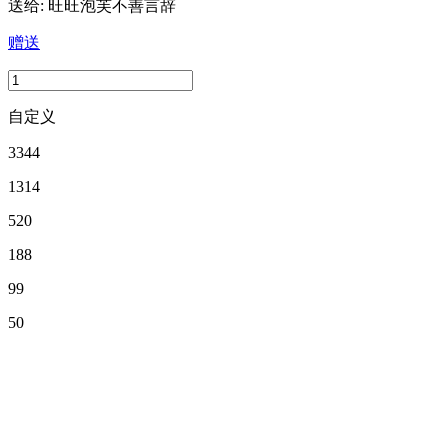
送给:
旺旺泡芙不善言辞
赠送
自定义
3344
1314
520
188
99
50