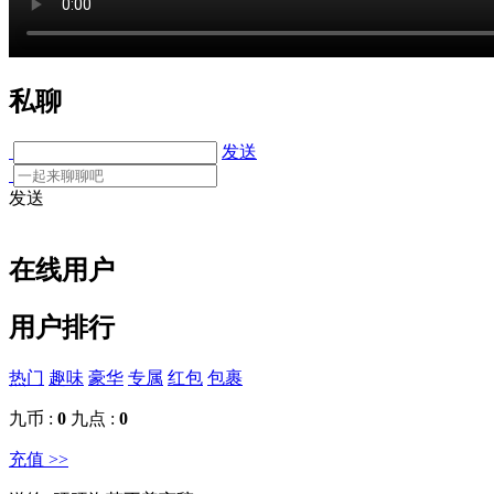
私聊
发送
发送
在线用户
用户排行
热门
趣味
豪华
专属
红包
包裹
九币 :
0
九点 :
0
充值 >>