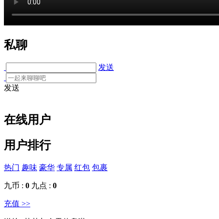
私聊
发送
发送
在线用户
用户排行
热门
趣味
豪华
专属
红包
包裹
九币 :
0
九点 :
0
充值 >>