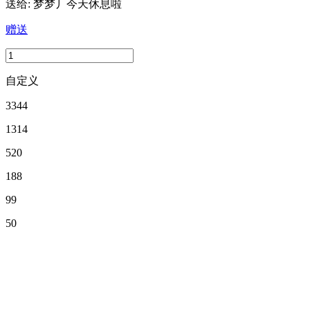
送给:
梦梦丿今天休息啦
赠送
自定义
3344
1314
520
188
99
50