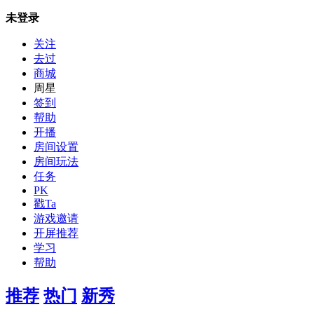
未登录
关注
去过
商城
周星
签到
帮助
开播
房间设置
房间玩法
任务
PK
戳Ta
游戏邀请
开屏推荐
学习
帮助
推荐
热门
新秀