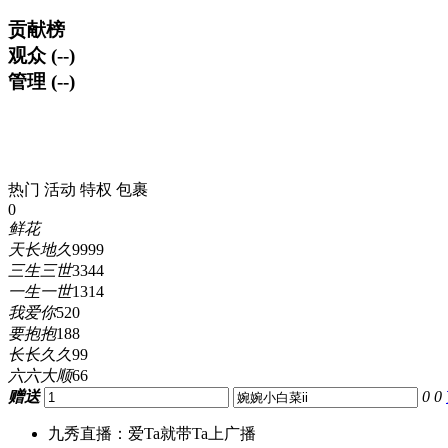
贡献榜
观众 (--)
管理 (--)
热门
活动
特权
包裹
0
鲜花
天长地久
9999
三生三世
3344
一生一世
1314
我爱你
520
要抱抱
188
长长久久
99
六六大顺
66
赠送
0
0
九秀直播：爱Ta就带Ta上广播