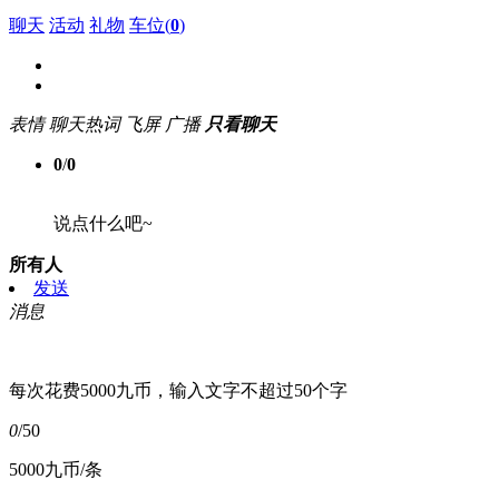
聊天
活动
礼物
车位(
0
)
表情
聊天热词
飞屏
广播
只看聊天
0
/
0
说点什么吧~
所有人
发送
消息
每次花费5000九币，输入文字不超过50个字
0
/50
5000九币/条