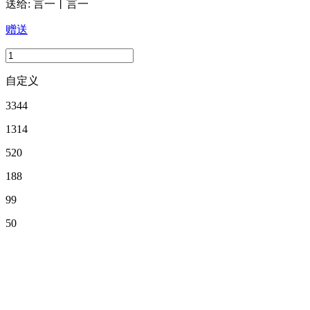
送给:
言一丨言一
赠送
自定义
3344
1314
520
188
99
50