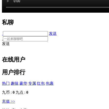
私聊
发送
发送
在线用户
用户排行
热门
趣味
豪华
专属
红包
包裹
九币 :
0
九点 :
0
充值 >>