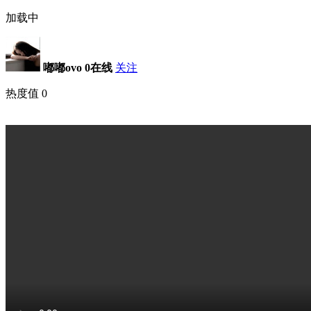
加载中
嘟嘟ovo
0在线
关注
热度值
0