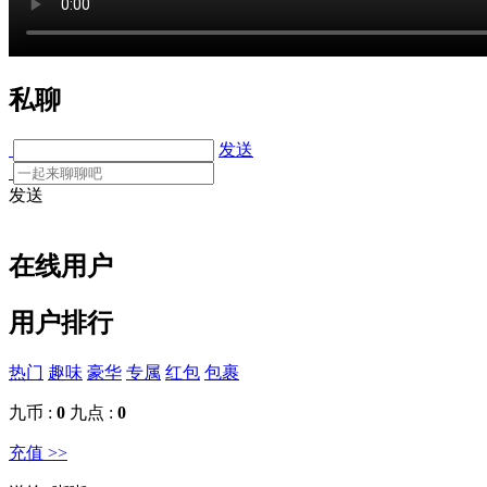
私聊
发送
发送
在线用户
用户排行
热门
趣味
豪华
专属
红包
包裹
九币 :
0
九点 :
0
充值 >>