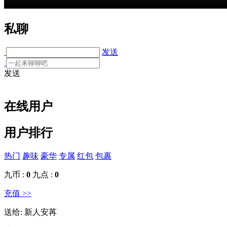
私聊
发送
发送
在线用户
用户排行
热门
趣味
豪华
专属
红包
包裹
九币 :
0
九点 :
0
充值 >>
送给:
新人安苒