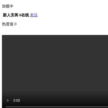
加载中
新人安苒
0在线
关注
热度值
0