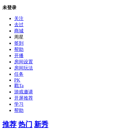
未登录
关注
去过
商城
周星
签到
帮助
开播
房间设置
房间玩法
任务
PK
戳Ta
游戏邀请
开屏推荐
学习
帮助
推荐
热门
新秀