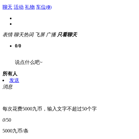
聊天
活动
礼物
车位(
0
)
表情
聊天热词
飞屏
广播
只看聊天
0
/
0
说点什么吧~
所有人
发送
消息
每次花费5000九币，输入文字不超过50个字
0
/50
5000九币/条