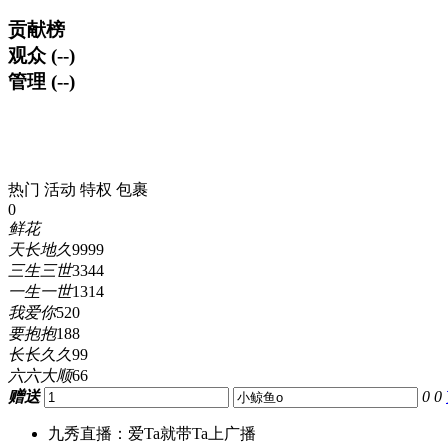
贡献榜
观众 (--)
管理 (--)
热门
活动
特权
包裹
0
鲜花
天长地久
9999
三生三世
3344
一生一世
1314
我爱你
520
要抱抱
188
长长久久
99
六六大顺
66
赠送
0
0
九秀直播：爱Ta就带Ta上广播