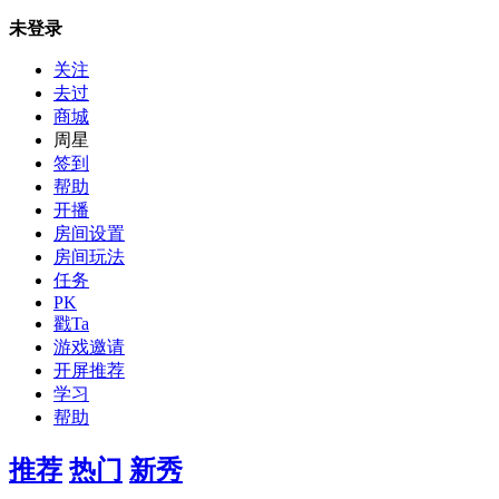
未登录
关注
去过
商城
周星
签到
帮助
开播
房间设置
房间玩法
任务
PK
戳Ta
游戏邀请
开屏推荐
学习
帮助
推荐
热门
新秀