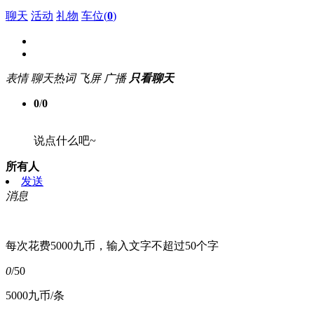
聊天
活动
礼物
车位(
0
)
表情
聊天热词
飞屏
广播
只看聊天
0
/
0
说点什么吧~
所有人
发送
消息
每次花费5000九币，输入文字不超过50个字
0
/50
5000九币/条