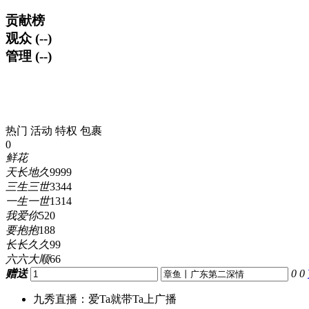
贡献榜
观众 (--)
管理 (--)
热门
活动
特权
包裹
0
鲜花
天长地久
9999
三生三世
3344
一生一世
1314
我爱你
520
要抱抱
188
长长久久
99
六六大顺
66
赠送
0
0
九秀直播：爱Ta就带Ta上广播