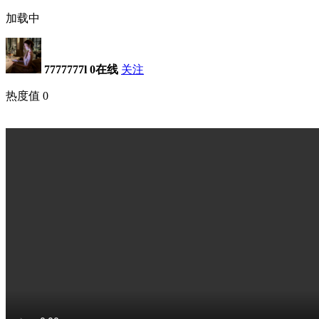
加载中
7777777l
0在线
关注
热度值
0