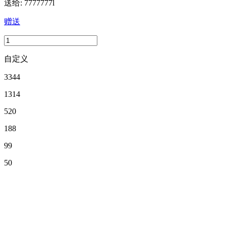
送给:
7777777l
赠送
自定义
3344
1314
520
188
99
50