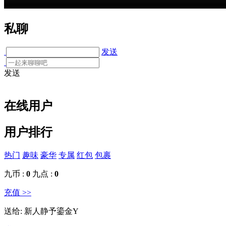
私聊
发送
发送
在线用户
用户排行
热门
趣味
豪华
专属
红包
包裹
九币 :
0
九点 :
0
充值 >>
送给:
新人静予鎏金Y