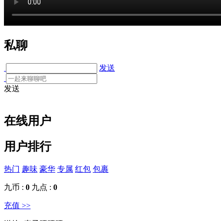
私聊
发送
发送
在线用户
用户排行
热门
趣味
豪华
专属
红包
包裹
九币 :
0
九点 :
0
充值 >>