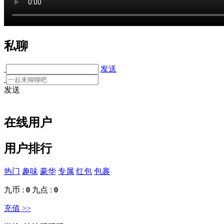
私聊
发送
发送
在线用户
用户排行
热门
趣味
豪华
专属
红包
包裹
九币 :
0
九点 :
0
充值 >>