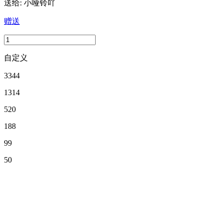
送给:
小哑铃吖
赠送
自定义
3344
1314
520
188
99
50