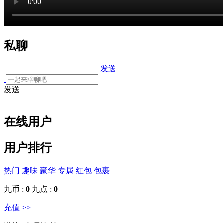
私聊
发送
发送
在线用户
用户排行
热门
趣味
豪华
专属
红包
包裹
九币 :
0
九点 :
0
充值 >>