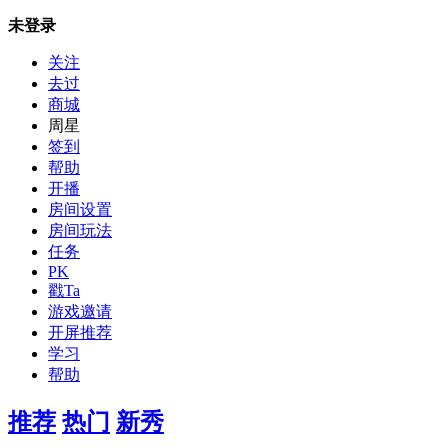
未登录
关注
去过
商城
周星
签到
帮助
开播
房间设置
房间玩法
任务
PK
戳Ta
游戏邀请
开屏推荐
学习
帮助
推荐
热门
新秀