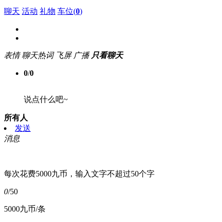
聊天
活动
礼物
车位(
0
)
表情
聊天热词
飞屏
广播
只看聊天
0
/
0
说点什么吧~
所有人
发送
消息
每次花费5000九币，输入文字不超过50个字
0
/50
5000九币/条