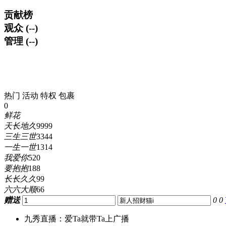
贡献榜
观众 (--)
管理 (--)
热门
活动
特权
包裹
0
鲜花
天长地久
9999
三生三世
3344
一生一世
1314
我爱你
520
要抱抱
188
长长久久
99
六六大顺
66
赠送
0
0
九秀直播：爱Ta就带Ta上广播