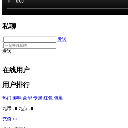
私聊
发送
发送
在线用户
用户排行
热门
趣味
豪华
专属
红包
包裹
九币 :
0
九点 :
0
充值 >>