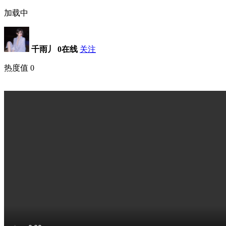
加载中
千雨丿
0在线
关注
热度值
0