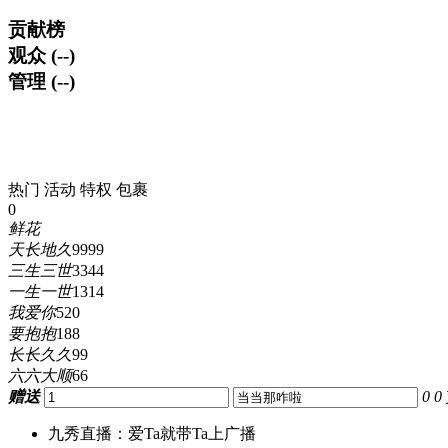
贡献榜
观众 (--)
管理 (--)
热门
活动
特权
包裹
0
鲜花
天长地久
9999
三生三世
3344
一生一世
1314
我爱你
520
要抱抱
188
长长久久
99
六六大顺
66
赠送
0
0
九秀直播：爱Ta就带Ta上广播