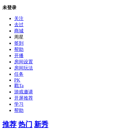
未登录
关注
去过
商城
周星
签到
帮助
开播
房间设置
房间玩法
任务
PK
戳Ta
游戏邀请
开屏推荐
学习
帮助
推荐
热门
新秀