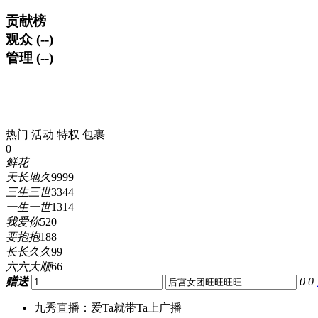
贡献榜
观众 (--)
管理 (--)
热门
活动
特权
包裹
0
鲜花
天长地久
9999
三生三世
3344
一生一世
1314
我爱你
520
要抱抱
188
长长久久
99
六六大顺
66
赠送
0
0
九秀直播：爱Ta就带Ta上广播