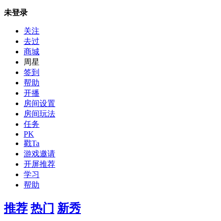
未登录
关注
去过
商城
周星
签到
帮助
开播
房间设置
房间玩法
任务
PK
戳Ta
游戏邀请
开屏推荐
学习
帮助
推荐
热门
新秀