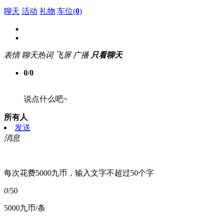
聊天
活动
礼物
车位(
0
)
表情
聊天热词
飞屏
广播
只看聊天
0
/
0
说点什么吧~
所有人
发送
消息
每次花费5000九币，输入文字不超过50个字
0
/50
5000九币/条