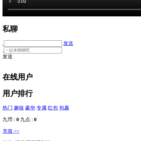
私聊
发送
发送
在线用户
用户排行
热门
趣味
豪华
专属
红包
包裹
九币 :
0
九点 :
0
充值 >>