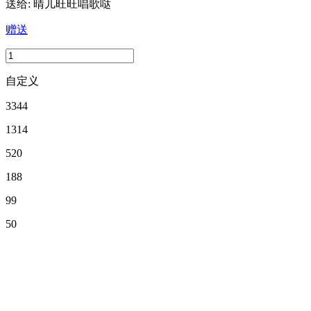
送给:
晴儿旺旺唱歌哒
赠送
自定义
3344
1314
520
188
99
50