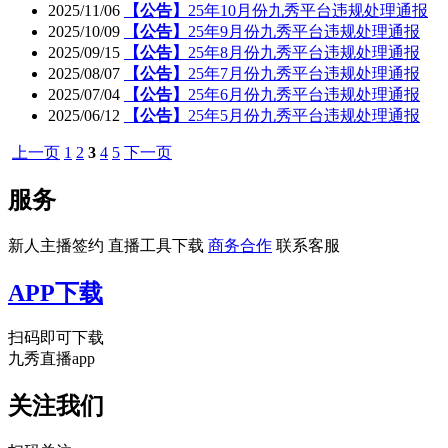
2025/11/06
【公告】
25年10月份九秀平台违规处理通报
2025/10/09
【公告】
25年9月份九秀平台违规处理通报
2025/09/15
【公告】
25年8月份九秀平台违规处理通报
2025/08/07
【公告】
25年7月份九秀平台违规处理通报
2025/07/04
【公告】
25年6月份九秀平台违规处理通报
2025/06/12
【公告】
25年5月份九秀平台违规处理通报
上一页
1
2
3
4
5
下一页
服务
新人主播签约
直播工具下载
商务合作
联系客服
APP下载
扫码即可下载
九秀直播app
关注我们