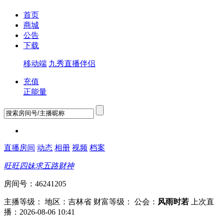
首页
商城
公告
下载
移动端
九秀直播伴侣
充值
正能量
直播房间
动态
相册
视频
档案
旺旺四妹求五路财神
房间号：46241205
主播等级：
地区：吉林省
财富等级：
公会：
风雨时若
上次直
播：2026-08-06 10:41