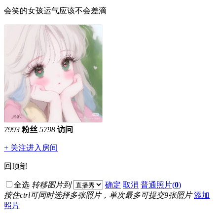
会笑的女孩运气应该不会差滴
7993
粉丝
5798
访问
+ 关注
进入房间
回顶部
全选
转移图片到
确定
取消
普通照片(
0
)
按住ctrl可同时选择多张照片，单次最多可提交9张照片
添加
照片