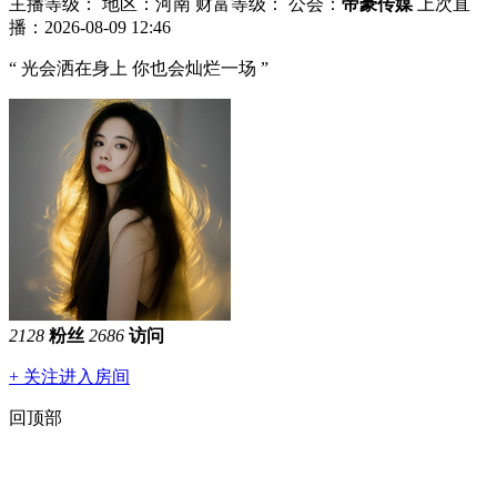
主播等级：
地区：河南
财富等级：
公会：
帝豪传媒
上次直
播：2026-08-09 12:46
“ 光会洒在身上 你也会灿烂一场 ”
2128
粉丝
2686
访问
+ 关注
进入房间
回顶部