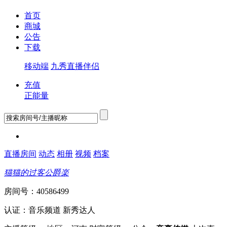
首页
商城
公告
下载
移动端
九秀直播伴侣
充值
正能量
直播房间
动态
相册
视频
档案
猫猫的过客公爵楽
房间号：40586499
认证：音乐频道 新秀达人